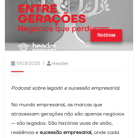
não são
facultativas.
São
necessários
para o
funcionamento
Notícias
do sítio Web
Estatísticas
11/03/2025
Header
Para
podermos
melhorar a
funcionalidade
Podcast sobre legado e sucessão empresarial.
e a estrutura
do sítio Web,
com base na
No mundo empresarial, as marcas que
forma como o
atravessam gerações não são apenas negócios
sítio Web é
utilizado.
— são legados. São histórias vivas de visão,
resiliência e
sucessão empresarial
, onde cada