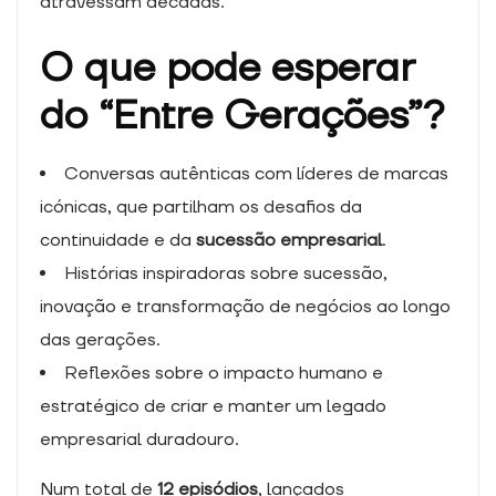
atravessam décadas.
quando visita o
nosso site,
O que pode esperar
aumenta a
possibilidade
do “Entre Gerações”?
de ver
conteúdos e
ofertas
Conversas autênticas com líderes de marcas
personalizados.
icónicas, que partilham os desafios da
continuidade e da
sucessão empresarial
.
Histórias inspiradoras sobre sucessão,
inovação e transformação de negócios ao longo
das gerações.
Reflexões sobre o impacto humano e
estratégico de criar e manter um legado
empresarial duradouro.
Num total de
12 episódios
, lançados