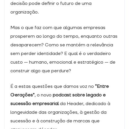
decisão pode definir o futuro de uma
Experiência
Para que o
organização.
nosso sítio
Web tenha o
Mas o que faz com que algumas empresas
melhor
desempenho
prosperem ao longo do tempo, enquanto outras
possível
desaparecem? Como se mantém a relevância
durante a sua
visita. Se
sem perder identidade? E qual é o verdadeiro
recusar estes
custo — humano, emocional e estratégico — de
cookies,
algumas
construir algo que perdure?
funcionalidades
desaparecerão
do sítio Web.
É a estas questões que damos voz no
“Entre
Gerações”
, o novo
podcast sobre legado e
sucessão empresarial
da Header, dedicado à
Marketing
Ao partilhar os
longevidade das organizações, à gestão da
seus interesses
sucessão e à construção de marcas que
e
comportamento