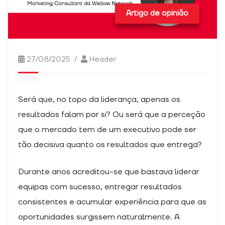
não são
facultativas.
Artigo de opinião
São
necessários
para o
funcionamento
27/08/2025
Header
do sítio Web
Estatísticas
Será que, no topo da liderança, apenas os
Para
resultados falam por si? Ou será que a perceção
podermos
melhorar a
que o mercado tem de um executivo pode ser
funcionalidade
tão decisiva quanto os resultados que entrega?
e a estrutura
do sítio Web,
com base na
Durante anos acreditou-se que bastava liderar
forma como o
equipas com sucesso, entregar resultados
sítio Web é
utilizado.
consistentes e acumular experiência para que as
oportunidades surgissem naturalmente. A