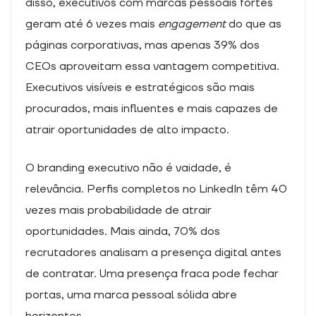
disso, executivos com marcas pessoais fortes
quando visita o
geram até 6 vezes mais
engagement
do que as
nosso site,
aumenta a
páginas corporativas, mas apenas 39% dos
possibilidade
CEOs aproveitam essa vantagem competitiva.
de ver
conteúdos e
Executivos visíveis e estratégicos são mais
ofertas
procurados, mais influentes e mais capazes de
personalizados.
atrair oportunidades de alto impacto.
O branding executivo não é vaidade, é
relevância. Perfis completos no LinkedIn têm 40
vezes mais probabilidade de atrair
oportunidades. Mais ainda, 70% dos
recrutadores analisam a presença digital antes
de contratar. Uma presença fraca pode fechar
portas, uma marca pessoal sólida abre