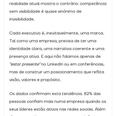
realidade atual mostra o contrário: competência
Experiência
Para que o
sem visibilidade é quase sinónimo de
nosso sítio
invisibilidade.
Web tenha o
melhor
desempenho
Cada executivo é, inevitavelmente, uma marca.
possível
durante a sua
Tal como uma empresa, precisa de ter uma
visita. Se
identidade clara, uma narrativa coerente e uma
recusar estes
cookies,
presença ativa. E aqui não falamos apenas de
algumas
“estar presente”
no LinkedIn ou em conferências,
funcionalidades
desaparecerão
mas de construir um posicionamento que reflita
do sítio Web.
visão, valores e propósito.
Os dados confirmam esta tendência. 82% das
Marketing
Ao partilhar os
pessoas confiam mais numa empresa quando os
seus interesses
seus líderes estão ativos nas redes sociais. Além
e
comportamento