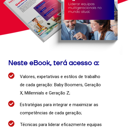
não são
facultativas.
São
necessários
para o
funcionamento
do sítio Web
Estatísticas
Neste eBook, terá acesso a:
Para
podermos
melhorar a
Valores, expetativas e estilos de trabalho
funcionalidade
de cada geração: Baby Boomers, Geração
e a estrutura
do sítio Web,
X, Millennials e Geração Z;
com base na
forma como o
Estratégias para integrar e maximizar as
sítio Web é
competências de cada geração;
utilizado.
Técnicas para liderar eficazmente equipas