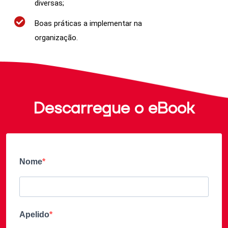
diversas;
Experiência
Para que o
Boas práticas a implementar na
nosso sítio
organização.
Web tenha o
melhor
desempenho
possível
durante a sua
visita. Se
recusar estes
Descarregue o eBook
cookies,
algumas
funcionalidades
desaparecerão
do sítio Web.
Nome
Marketing
Ao partilhar os
seus interesses
Apelido
e
comportamento