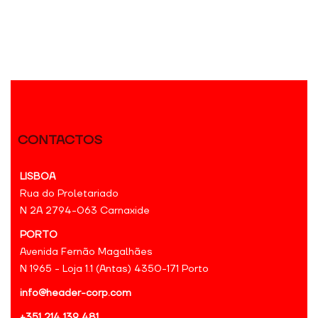
CONTACTOS
LISBOA
Rua do Proletariado
N 2A 2794-063 Carnaxide
PORTO
Avenida Fernão Magalhães
N 1965 - Loja 1.1 (Antas) 4350-171 Porto
info@header-corp.com
+351 214 139 481