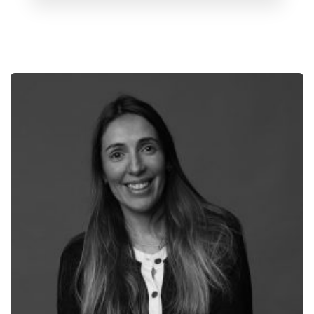
quando visita o
nosso site,
aumenta a
possibilidade
de ver
conteúdos e
ofertas
personalizados.