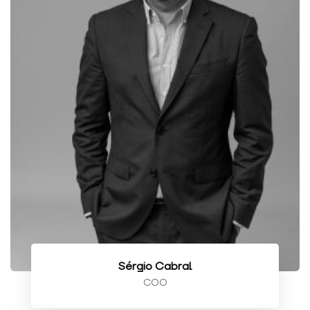
Experiência
Para que o
nosso sítio
Web tenha o
melhor
desempenho
possível
durante a sua
visita. Se
recusar estes
cookies,
algumas
funcionalidades
desaparecerão
do sítio Web.
Marketing
Sérgio Cabral
Ao partilhar os
seus interesses
COO
e
comportamento