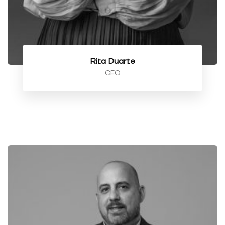
não são
facultativas.
São
necessários
para o
funcionamento
Rita Duarte
do sítio Web
CEO
Estatísticas
Para
podermos
melhorar a
funcionalidade
e a estrutura
do sítio Web,
com base na
forma como o
sítio Web é
utilizado.