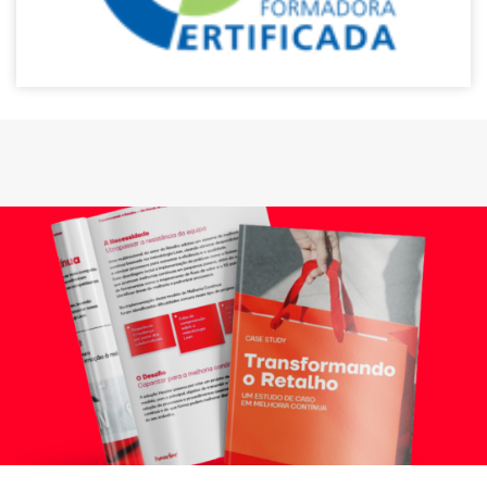
quando visita o
nosso site,
aumenta a
possibilidade
de ver
conteúdos e
ofertas
personalizados.