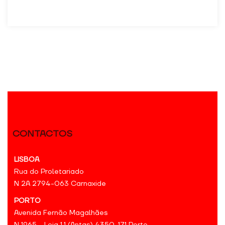
CONTACTOS
LISBOA
Rua do Proletariado
N 2A 2794-063 Carnaxide
PORTO
Avenida Fernão Magalhães