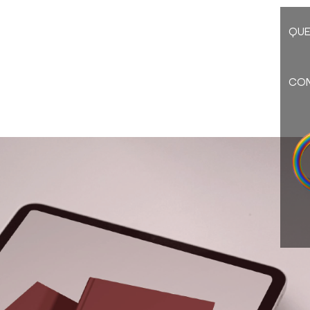
QU
CO