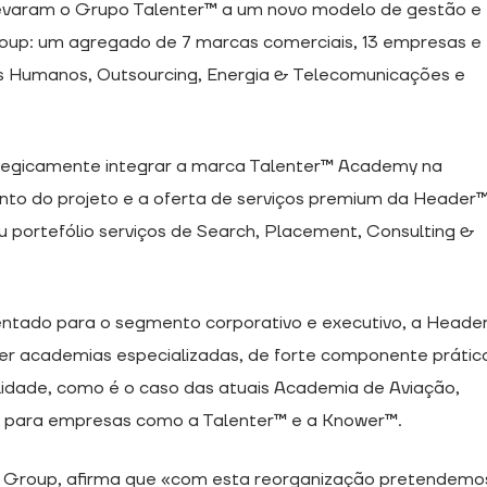
l levaram o Grupo Talenter™ a um novo modelo de gestão e
roup: um agregado de 7 marcas comerciais, 13 empresas e
os Humanos, Outsourcing, Energia & Telecomunicações e
tegicamente integrar a marca Talenter™ Academy na
to do projeto e a oferta de serviços premium da Header™
 portefólio serviços de Search, Placement, Consulting &
ientado para o segmento corporativo e executivo, a Heade
 academias especializadas, de forte componente prátic
lidade, como é o caso das atuais Academia de Aviação,
, para empresas como a Talenter™ e a Knower™.
 Group, afirma que «com esta reorganização pretendemo