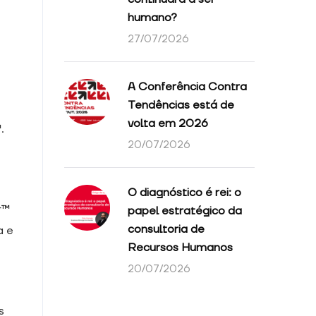
humano?
27/07/2026
A Conferência Contra
Tendências está de
volta em 2026
.
20/07/2026
O diagnóstico é rei: o
r™
papel estratégico da
consultoria de
a e
Recursos Humanos
20/07/2026
s