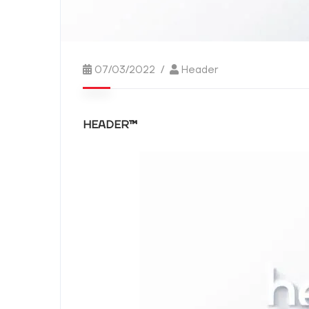
Experiência
Para que o
nosso sítio
Web tenha o
melhor
07/03/2022
Header
desempenho
possível
durante a sua
visita. Se
HEADER™
recusar estes
cookies,
algumas
funcionalidades
desaparecerão
do sítio Web.
Marketing
Ao partilhar os
seus interesses
e
comportamento