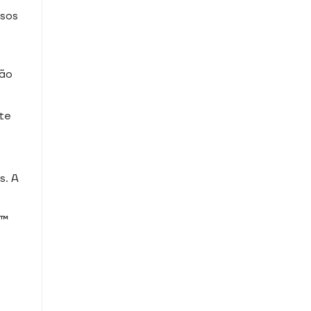
rsos
ção
te
s. A
r™