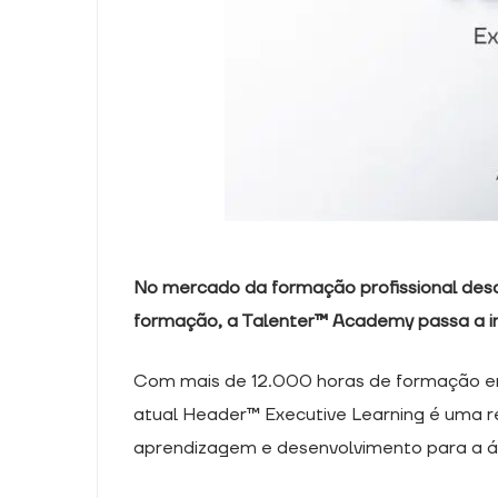
quando visita o
nosso site,
aumenta a
possibilidade
de ver
conteúdos e
ofertas
personalizados.
No mercado da formação profissional desd
formação, a Talenter™ Academy passa a in
Com mais de 12.000 horas de formação em 
atual Header™ Executive Learning é uma r
aprendizagem e desenvolvimento para a 