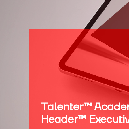
Talenter™ Acade
Header™ Executiv
Necessário
Estes cookies