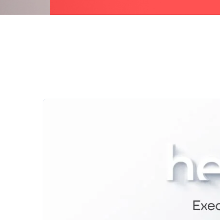
não são
facultativas.
São
necessários
para o
funcionamento
do sítio Web
Estatísticas
Para
podermos
melhorar a
funcionalidade
e a estrutura
do sítio Web,
com base na
forma como o
sítio Web é
utilizado.