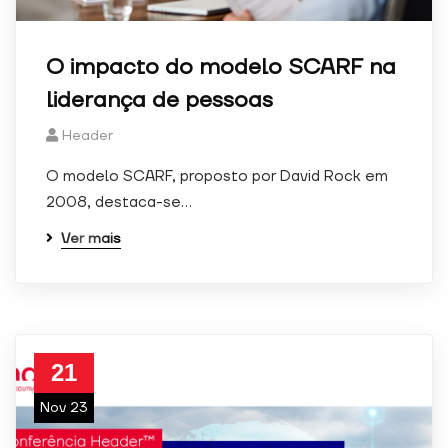
não são
facultativas.
São
O impacto do modelo SCARF na
necessários
para o
liderança de pessoas
funcionamento
do sítio Web
Header
O modelo SCARF, proposto por David Rock em
Estatísticas
2008, destaca-se…
Para
podermos
Ver mais
melhorar a
funcionalidade
e a estrutura
do sítio Web,
com base na
forma como o
21
sítio Web é
utilizado.
Nov 23