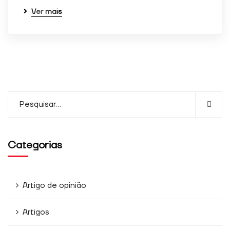
quando visita o
Ver mais
nosso site,
aumenta a
possibilidade
de ver
conteúdos e
ofertas
personalizados.
Categorias
Artigo de opinião
Artigos