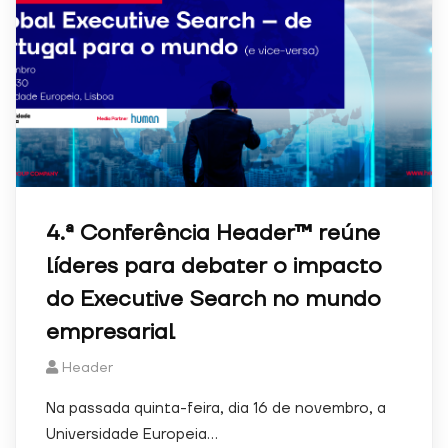
Experiência
Para que o
nosso sítio
Web tenha o
melhor
desempenho
possível
durante a sua
visita. Se
recusar estes
cookies,
4.ª Conferência Header™ reúne
algumas
funcionalidades
líderes para debater o impacto
desaparecerão
do Executive Search no mundo
do sítio Web.
empresarial
Marketing
Header
Ao partilhar os
seus interesses
Na passada quinta-feira, dia 16 de novembro, a
e
Universidade Europeia…
comportamento