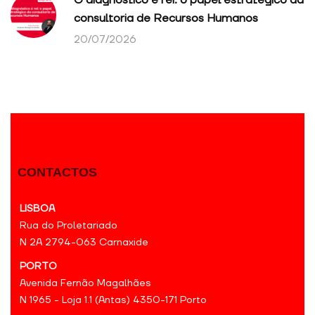
O diagnóstico é rei: o papel estratégico da
consultoria de Recursos Humanos
20/07/2026
CONTACTOS
LISBOA
Rua do Proletariado
N 2A 2794-063 Carnaxide
PORTO
Avenida Fernão Magalhães
N 1965 - Loja 1.1 (Antas) 4350-171 Porto